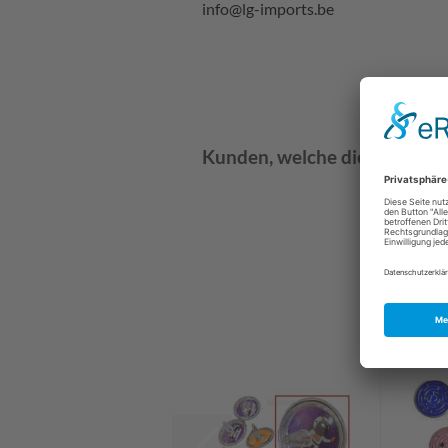
info@lg-imports.be
Kunden, welche diesen Artike