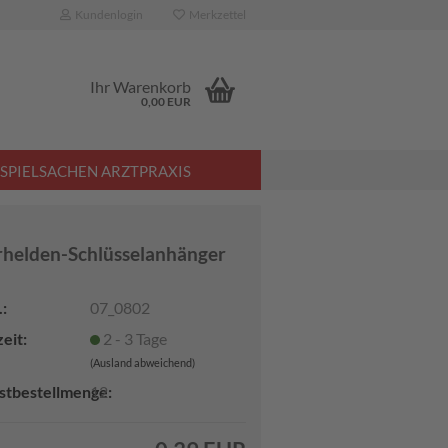
Kundenlogin
Merkzettel
Ihr Warenkorb
0,00 EUR
SPIELSACHEN ARZTPRAXIS
helden-Schlüsselanhänger
:
07_0802
eit:
2 - 3 Tage
(Ausland abweichend)
stbestellmenge:
12