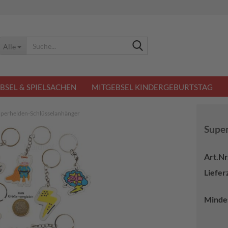
Suche...
Alle
BSEL & SPIELSACHEN
MITGEBSEL KINDERGEBURTSTAG
perhelden-Schlüsselanhänger
Super
Art.Nr.
Lieferz
Minde