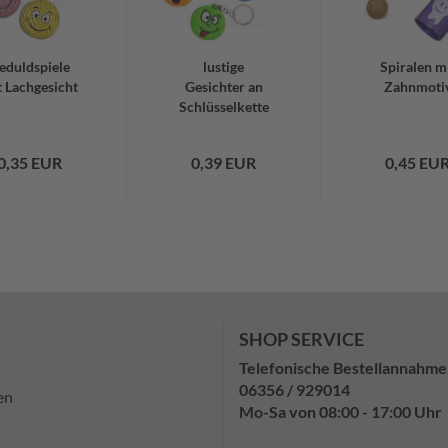
eduldspiele
lustige
Spiralen m
t Lachgesicht
Gesichter an
Zahnmoti
Schlüsselkette
0,35 EUR
0,39 EUR
0,45 EU
SHOP SERVICE
Telefonische Bestellannahme
06356 / 929014
en
Mo-Sa von 08:00 - 17:00 Uhr