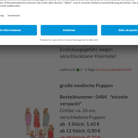
Größe: ca. 5 cm.
ab 1 Stück: 1,42 €
ab 12 Stück: 0,90 €
ab 48 Stück: 0,72 €
Achtung!
Nicht für Kinder unter 3
Jahren geeignet.
Erstickungsgefahr wegen
verschluckbarer Kleinteile!
Lieferzeit:
2 - 3 Tage
(Ausland abweichend)
große modische Puppen
Bestellnummer: 0484 *einzeln
verpackt*
Größe: ca. 26 cm,
verschiedene Puppen
ab 1 Stück: 1,42 €
ab 12 Stück: 0,90 €
ab 48 Stück: 0,72 €