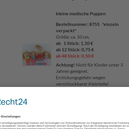
kleine modische Puppen
Bestellnummer: 8755 *einzeln
verpackt*
Größe: ca. 10 cm,
ab 1 Stück: 1,10 €
ab 12 Stück: 0,75 €
ab 48 Stück: 0,50 €
Achtung!
Nicht für Kinder unter 3
Jahren geeignet.
Erstickungsgefahr wegen
verschluckbarer Kleinteile!
Lieferzeit:
2 - 3 Tage
(Ausland abweichend)
Hawaii-Enten
Bestellnummer: 6530
verschiedene Motive.