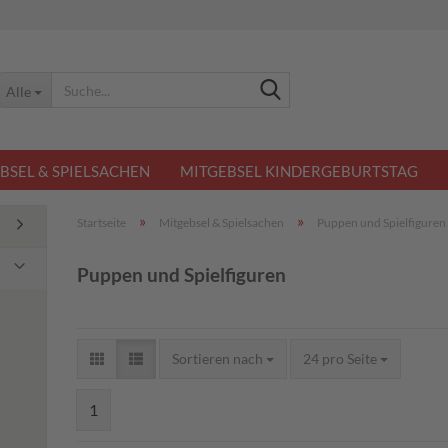
Suche...
Alle
BSEL & SPIELSACHEN
MITGEBSEL KINDERGEBURTSTAG
»
»
Startseite
Mitgebsel & Spielsachen
Puppen und Spielfiguren
Puppen und Spielfiguren
Sortieren nach
pro Seite
Sortieren nach
24 pro Seite
1