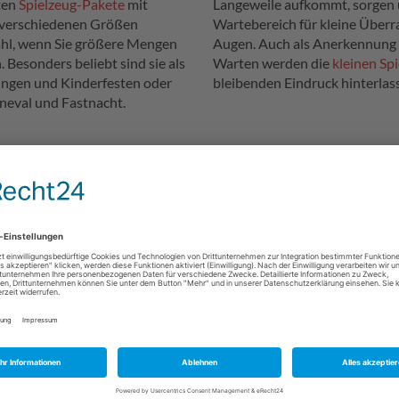
ten
Spielzeug-Pakete
mit
Langeweile aufkommt, sorgen 
n verschiedenen Größen
Wartebereich für kleine Über
ahl, wenn Sie größere Mengen
Augen. Auch als Anerkennung 
 Besonders beliebt sind sie als
Warten werden die
kleinen Sp
ungen und Kinderfesten oder
bleibenden Eindruck hinterlas
rneval und Fastnacht.
praxis
in
besonderes
ngestellt, das kleinen
des Wartezimmers die Zeit
ng nach der Behandlung ein
ubert. Viele der Spielsachen
te-Look' erhältlich und sorgen
häre beim Arztbesuch.