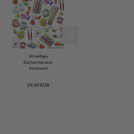
50-teiliges
500- teiliges
Zahnarztpraxis-
Mischpaket
Sortiment
29,50 EUR
100,00 EUR