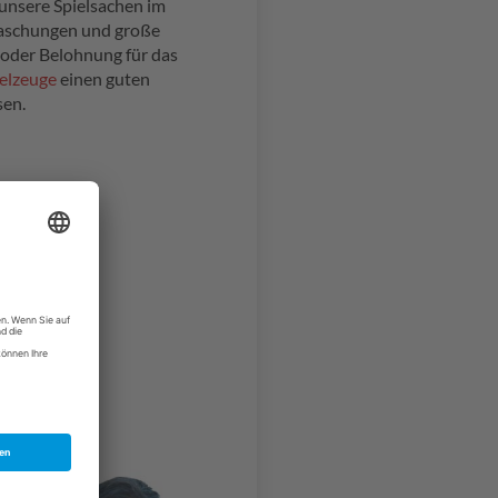
unsere Spielsachen im
raschungen und große
oder Belohnung für das
ielzeuge
einen guten
sen.