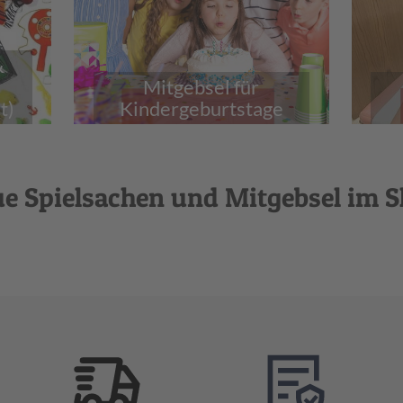
&
Mitgebsel für
t)
Kindergeburtstage
e Spielsachen und Mitgebsel im 