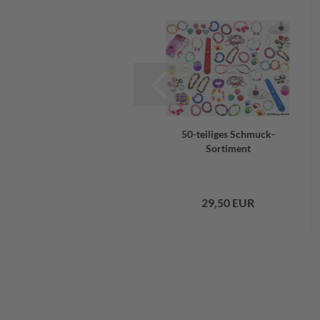
50-teiliges Sortiment
50-teiliges Schmuck-
für Mädchen
Sortiment
29,50 EUR
29,50 EUR