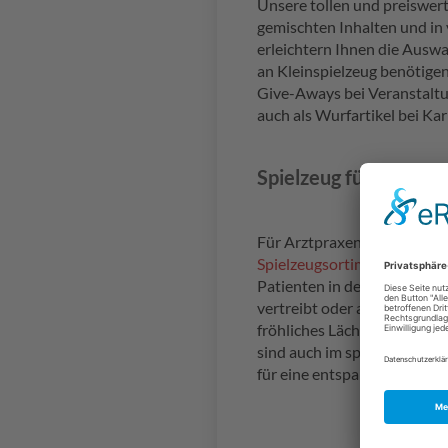
Unsere tollen und preiswer
gemischten Inhalten und i
erleichtern Ihnen die Ausw
an Kleinspielzeug benötigen.
Give-Aways bei Veranstalt
auch als Wurfartikel bei Ka
Spielzeug für die Arzt
Für Arztpraxen haben wir e
Spielzeugsortiment
zusamme
Patienten in der Spielecke 
vertreibt oder als Belohnu
fröhliches Lächeln hervorza
sind auch im speziellen 'Ärz
für eine entspannte Atmosp