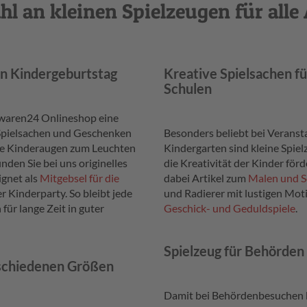
l an kleinen Spielzeugen für alle
n Kindergeburtstag
Kreative Spielsachen f
Schulen
lwaren24 Onlineshop eine
 Spielsachen und Geschenken
Besonders beliebt bei Veranst
ie Kinderaugen zum Leuchten
Kindergarten sind kleine Spie
nden Sie bei uns originelles
die Kreativität der Kinder för
ignet als
Mitgebsel für die
dabei Artikel zum
Malen und S
r Kinderparty. So bleibt jede
und Radierer mit lustigen Mot
 für lange Zeit in guter
Geschick- und Geduldspiele
.
Spielzeug für Behörden
rschiedenen Größen
Damit bei Behördenbesuchen b