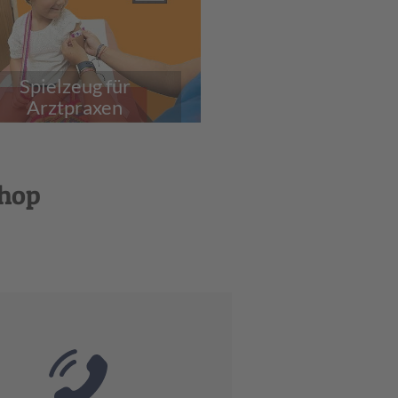
Spielzeug für
Arztpraxen
Shop