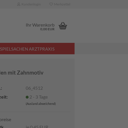
Kundenlogin
Merkzettel
Ihr Warenkorb
0,00 EUR
SPIELSACHEN ARZTPRAXIS
len mit Zahnmotiv
:
06_4512
eit:
2 - 3 Tage
(Ausland abweichend)
preise
tk.
je 0,45 EUR