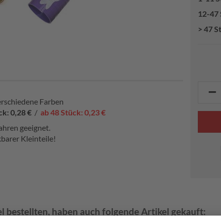
12-47 
> 47 S
verschiedene Farben
ck: 0,28 €
/
ab 48 Stück: 0,23 €
ahren geeignet.
barer Kleinteile!
l bestellten, haben auch folgende Artikel gekauft: