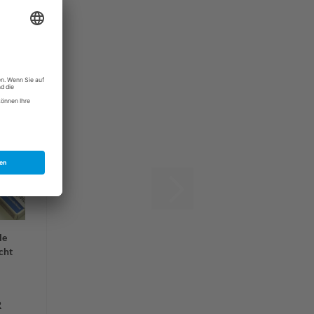
le
cht
R