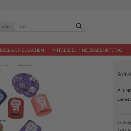
Suche...
Alle
BSEL & SPIELSACHEN
MITGEBSEL KINDERGEBURTSTAG
iralen mit Zahnmotiv
Spira
Art.Nr.
Lieferz
Staffel
1-11 S