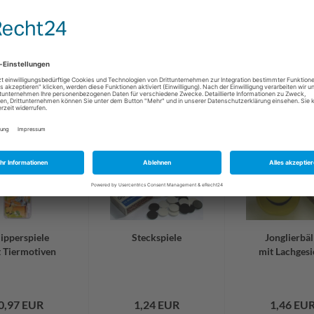
lipperspiele
Steckspiele
Jonglierbäl
 Tiermotiven
mit Lachgesi
0,97 EUR
1,24 EUR
1,46 EU