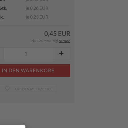
Stk.
je 0,28 EUR
tk.
je 0,23 EUR
0,45 EUR
inkl. 19% MwSt. zzgl.
Versand
AUF DEN MERKZETTEL