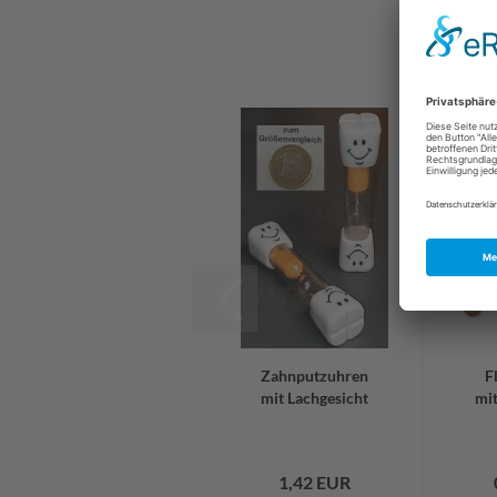
Zahnputzuhren
F
mit Lachgesicht
mit
1,42 EUR