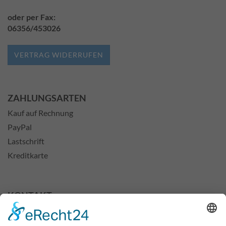
oder per Fax:
06356/453026
VERTRAG WIDERRUFEN
ZAHLUNGSARTEN
Kauf auf Rechnung
PayPal
Lastschrift
Kreditkarte
KONTAKT
Michael Maidhof
Kleinspielwaren24