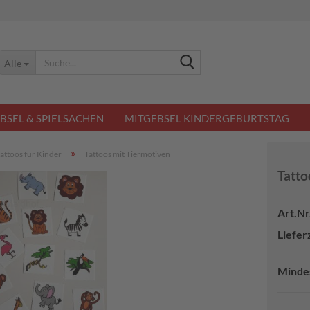
Suche...
Alle
BSEL & SPIELSACHEN
MITGEBSEL KINDERGEBURTSTAG
»
attoos für Kinder
Tattoos mit Tiermotiven
Tatto
Art.Nr.
Lieferz
Minde