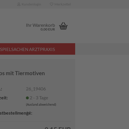
Kundenlogin
Merkzettel
Ihr Warenkorb
0,00 EUR
SPIELSACHEN ARZTPRAXIS
os mit Tiermotiven
:
26_19406
eit:
2 - 3 Tage
(Ausland abweichend)
stbestellmenge:
12