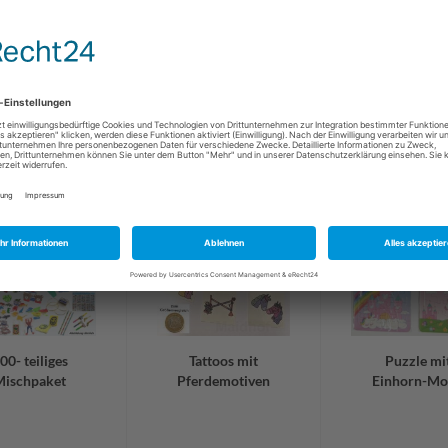
l bestellten, haben auch folgende Artikel gekauft:
00- teiliges
Tattoos mit
Puzzle mi
Mischpaket
Pferdemotiven
Einhorn-Mo