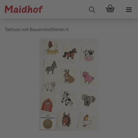
Tattoos mit Bauernhoftieren II