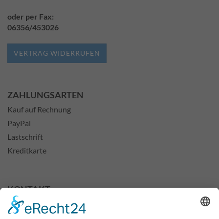
oder per Fax:
06356/453026
VERTRAG WIDERRUFEN
ZAHLUNGSARTEN
Kauf auf Rechnung
PayPal
Lastschrift
Kreditkarte
KONTAKT
Michael Maidhof
Kleinspielwaren24