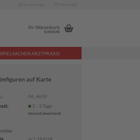
Kundenlogin
Merkzettel
Ihr Warenkorb
0,00 EUR
SPIELSACHEN ARZTPRAXIS
imfiguren auf Karte
:
06_4659
eit:
2 - 3 Tage
(Ausland abweichend)
preise
tk.
je 1,18 EUR