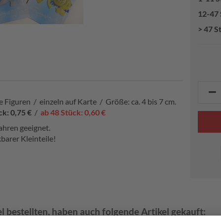
12-47 
> 47 S
 Figuren / einzeln auf Karte / Größe: ca. 4 bis 7 cm.
ck: 0,75 €
/
ab 48 Stück: 0,60 €
ahren geeignet.
barer Kleinteile!
l bestellten, haben auch folgende Artikel gekauft: