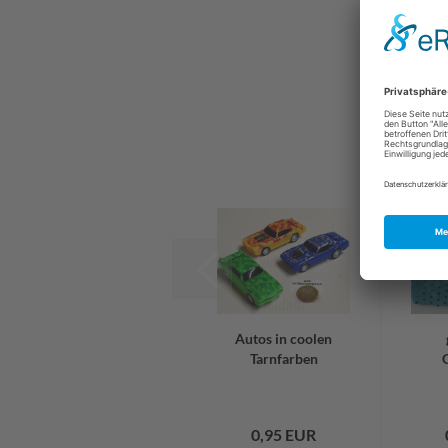
Autos in coolen
Tarnfarben
0,95 EUR