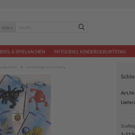
Suche...
Alle
BSEL & SPIELSACHEN
MITGEBSEL KINDERGEBURTSTAG
»
pielsachen
Schleimfiguren auf Karte
Schle
Art.Nr.
Lieferz
Staffel
1-11 S