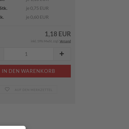
Stk.
je 0,75 EUR
tk.
je 0,60 EUR
1,18 EUR
inkl. 19% MwSt. zzgl.
Versand
AUF DEN MERKZETTEL