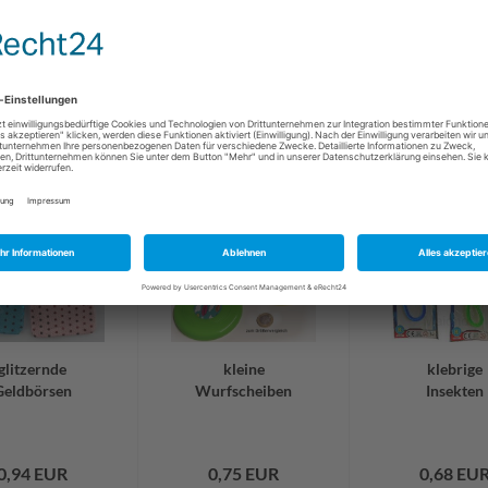
glitzernde
kleine
klebrige
Geldbörsen
Wurfscheiben
Insekten
0,94 EUR
0,75 EUR
0,68 EU