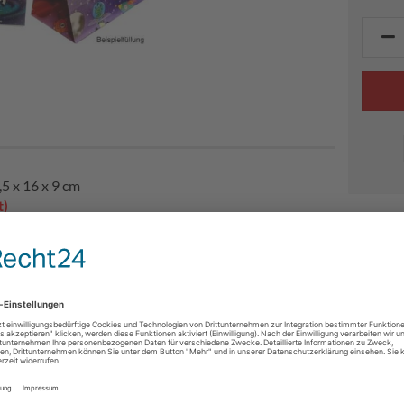
,5 x 16 x 9 cm
t)
ahren geeignet.
barer Kleinteile!