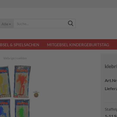
Suche...
Alle
BSEL & SPIELSACHEN
MITGEBSEL KINDERGEBURTSTAG
»
klebrige Insekten
klebr
Art.Nr.
Lieferz
Staffel
1-11 S