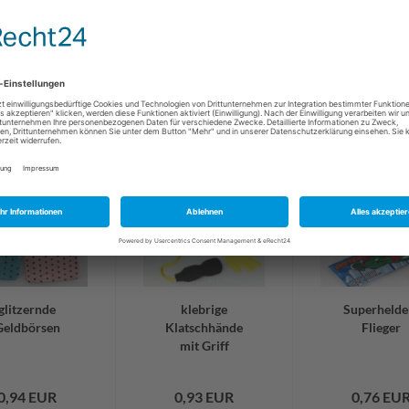
glitzernde
klebrige
Superhelde
Geldbörsen
Klatschhände
Flieger
mit Griff
0,94 EUR
0,93 EUR
0,76 EU