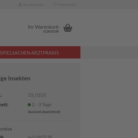
Kundenlogin
Merkzettel
Ihr Warenkorb
0,00 EUR
SPIELSACHEN ARZTPRAXIS
ige Insekten
:
33_0105
eit:
2 - 3 Tage
(Ausland abweichend)
preise
tk.
je 0,68 EUR